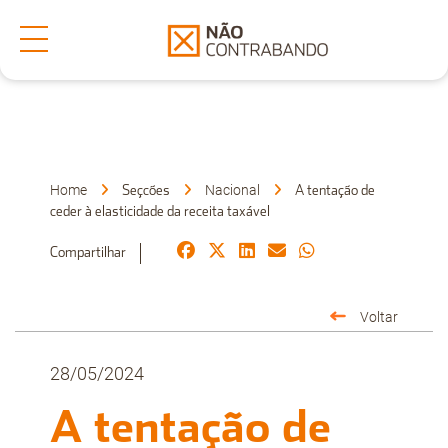
Secções
Denuncia
Home
Nacional
Seçcões
A tentação de
ceder à elasticidade da receita taxável
Sobre Nós
Compartilhar
Voltar
Faça-nos uma Pergunta
28/05/2024
A tentação de