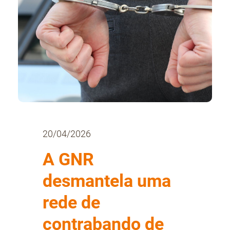
20/04/2026
A GNR
desmantela uma
rede de
contrabando de