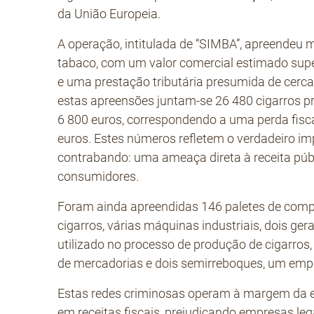
da União Europeia.
A operação, intitulada de “SIMBA”, apreendeu m
tabaco, com um valor comercial estimado super
e uma prestação tributária presumida de cerca
estas apreensões juntam-se 26 480 cigarros pro
6 800 euros, correspondendo a uma perda fisca
euros. Estes números refletem o verdadeiro i
contrabando: uma ameaça direta à receita públ
consumidores.
Foram ainda apreendidas 146 paletes de comp
cigarros, várias máquinas industriais, dois ge
utilizado no processo de produção de cigarros
de mercadorias e dois semirreboques, um empi
Estas redes criminosas operam à margem da e
em receitas fiscais, prejudicando empresas leg