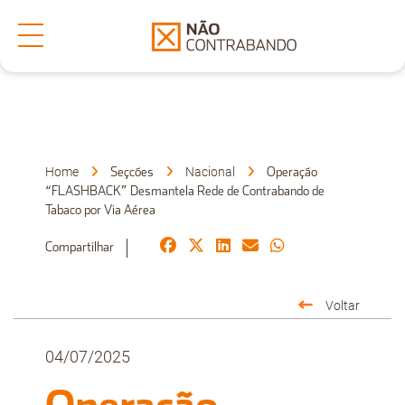
Secções
Denuncia
Home
Nacional
Seçcões
Operação
“FLASHBACK” Desmantela Rede de Contrabando de
Tabaco por Via Aérea
Sobre Nós
Compartilhar
Faça-nos uma Pergunta
Voltar
04/07/2025