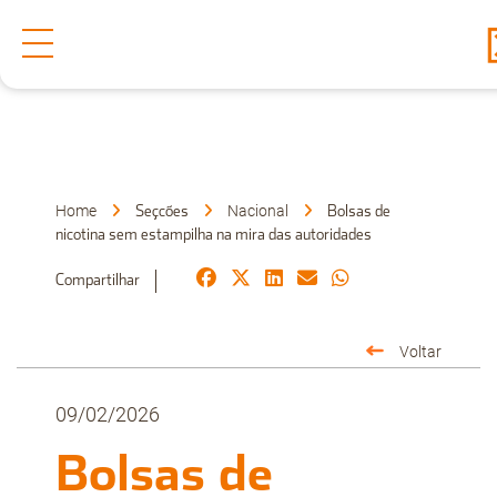
Secções
Denuncia
Home
Nacional
Seçcões
Bolsas de
nicotina sem estampilha na mira das autoridades
Sobre Nós
Compartilhar
Voltar
Faça-nos uma Pergunta
09/02/2026
Bolsas de