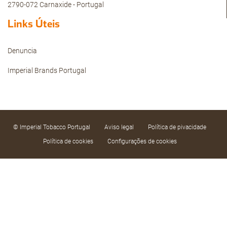
2790-072 Carnaxide - Portugal
Links Úteis
Denuncia
Imperial Brands Portugal
© Imperial Tobacco Portugal
Aviso legal
Política de pivacidade
Política de cookies
Configurações de cookies
Utilizamos cookies próprios e de terceiros e
tecnologias semelhantes, tanto de sessão como
persistentes, para fazer a nossa plataforma
funcionar em segurança e para personalizar o