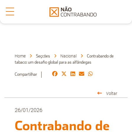
Secções
Denuncia
Home
Nacional
Seçcões
Contrabando de
tabaco: um desafio global para as alfândegas
Sobre Nós
Compartilhar
Voltar
Faça-nos uma Pergunta
26/01/2026
Contrabando de