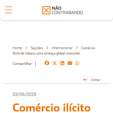
Secções
Denuncia
Home
Internacional
Seçcões
Comércio
ilícito de tabaco: uma ameaça global crescente
Sobre Nós
Compartilhar
Voltar
Faça-nos uma Pergunta
03/06/2026
Comércio ilícito