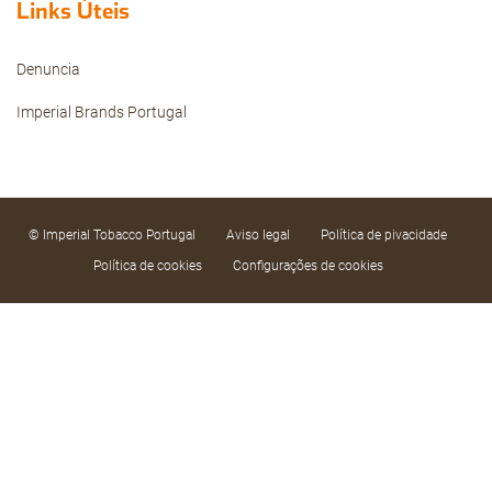
Links Úteis
Denuncia
Imperial Brands Portugal
© Imperial Tobacco Portugal
Aviso legal
Política de pivacidade
Política de cookies
Configurações de cookies
Utilizamos cookies próprios e de terceiros e
tecnologias semelhantes, tanto de sessão como
persistentes, para fazer a nossa plataforma
funcionar em segurança e para personalizar o
seu conteúdo. Também utilizamos cookies para
medir e recolher dados sobre os seus hábitos de