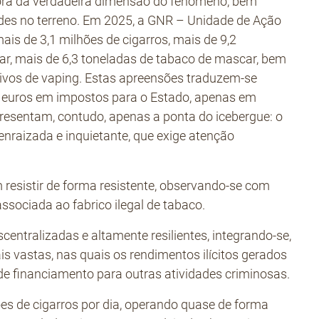
dora da verdadeira dimensão do fenómeno, bem
des no terreno. Em 2025, a GNR – Unidade de Ação
ais de 3,1 milhões de cigarros, mais de 9,2
lar, mais de 6,3 toneladas de tabaco de mascar, bem
tivos de vaping. Estas apreensões traduzem‑se
 euros em impostos para o Estado, apenas em
esentam, contudo, apenas a ponta do icebergue: o
enraizada e inquietante, que exige atenção
esistir de forma resistente, observando-se com
ociada ao fabrico ilegal de tabaco.
centralizadas e altamente resilientes, integrando‑se,
s vastas, nas quais os rendimentos ilícitos gerados
de financiamento para outras atividades criminosas.
ões de cigarros por dia, operando quase de forma