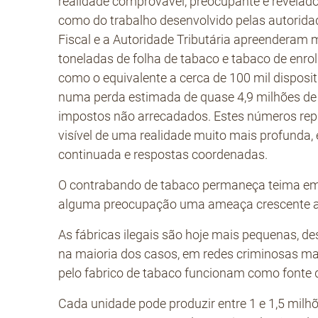
realidade comprovável, preocupante e revela
como do trabalho desenvolvido pelas autorida
Fiscal e a Autoridade Tributária apreenderam m
toneladas de folha de tabaco e tabaco de enro
como o equivalente a cerca de 100 mil disposi
numa perda estimada de quase 4,9 milhões de
impostos não arrecadados. Estes números repr
visível de uma realidade muito mais profunda, 
continuada e respostas coordenadas.
O contrabando de tabaco permaneça teima em r
alguma preocupação uma ameaça crescente ass
As fábricas ilegais são hoje mais pequenas, des
na maioria dos casos, em redes criminosas mai
pelo fabrico de tabaco funcionam como fonte 
Cada unidade pode produzir entre 1 e 1,5 milh