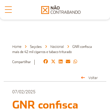
Secções
Denuncia
Home
Nacional
Seçcões
GNR confisca
mais de 42 mil cigarros e tabaco triturado
Sobre Nós
Compartilhar
Voltar
Faça-nos uma Pergunta
07/02/2025
GNR confisca