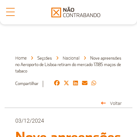
Secções
Denuncia
Home
Nacional
Seçcões
Nove apreensões
no Aeroporto de Lisboa retiram do mercado 17.185 maços de
tabaco
Sobre Nós
Compartilhar
Faça-nos uma Pergunta
Voltar
03/12/2024