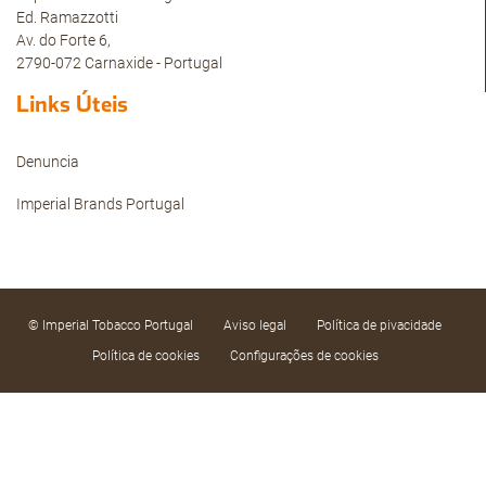
Ed. Ramazzotti
Av. do Forte 6,
2790-072 Carnaxide - Portugal
Links Úteis
Denuncia
Imperial Brands Portugal
© Imperial Tobacco Portugal
Aviso legal
Política de pivacidade
Política de cookies
Configurações de cookies
Utilizamos cookies próprios e de terceiros e
tecnologias semelhantes, tanto de sessão como