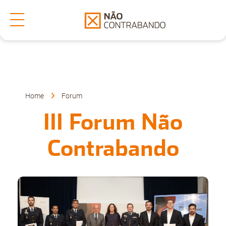
Secções
Denuncia
Home
Forum
III Forum Não
Sobre Nós
Contrabando
Faça-nos uma Pergunta